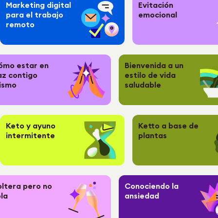
Marketing digital
Evitación
para el trabajo
emocional
remoto
ómo estar en
Bienvenida a un
az contigo
estilo de vida
ismo
saludable
Keto y ayuno
Ketto a base de
intermitente
plantas
oltera pero no
Conociendo la
la
ansiedad