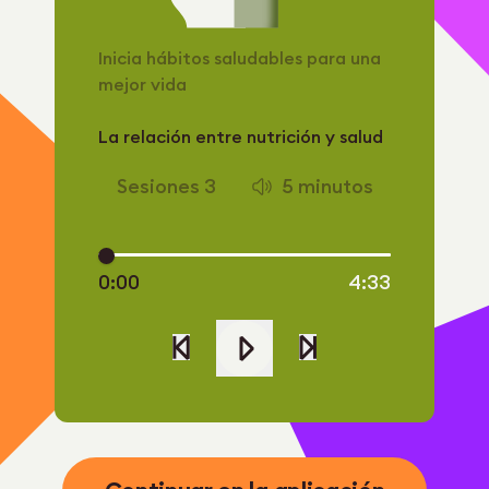
Inicia hábitos saludables para una
mejor vida
La relación entre nutrición y salud
Sesiones
3
5
minutos
0:00
4:33