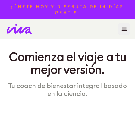
¡ÚNETE HOY Y DISFRUTA DE 14 DÍAS
GRATIS!
Abrir m
Comienza el viaje a tu
mejor versión.
Tu coach de bienestar integral basado
en la ciencia.