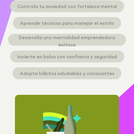
Controla tu ansiedad con fortaleza mental
Aprende técnicas para manejar el estrés
Desarrolla una mentalidad emprendedora
exitosa
Invierte en bolsa con confianza y seguridad
Adopta hábitos saludables y conscientes