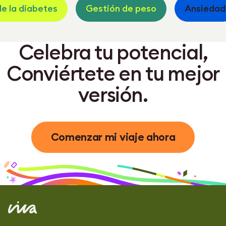
e la diabetes
Gestión de peso
Ansiedad
Celebra tu potencial,
Conviértete en tu mejor
versión.
Comenzar mi viaje ahora