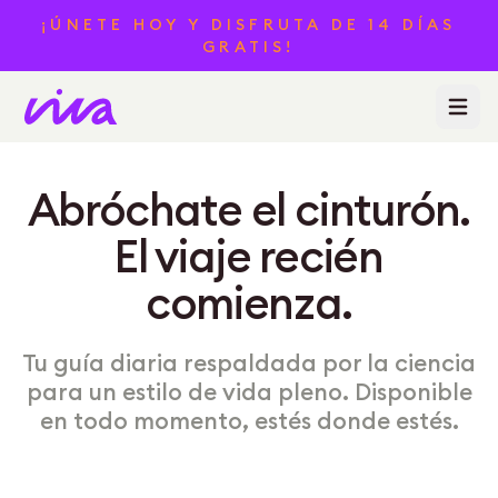
¡ÚNETE HOY Y DISFRUTA DE 14 DÍAS
GRATIS!
Abrir m
Abróchate el cinturón.
El viaje recién
comienza.
Tu guía diaria respaldada por la ciencia
para un estilo de vida pleno. Disponible
en todo momento, estés donde estés.