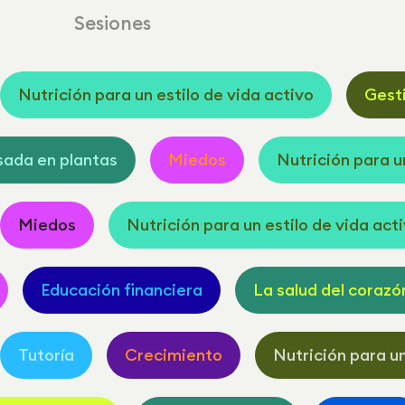
Sesiones
Nutrición para un estilo de vida activo
Gest
sada en plantas
Miedos
Nutrición para u
Miedos
Nutrición para un estilo de vida act
Educación financiera
La salud del corazó
Tutoría
Crecimiento
Nutrición para un