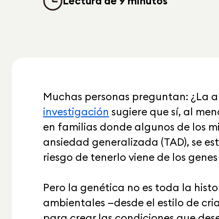
Lectura de 9 minutos
Muchas personas preguntan: ¿La an
investigación
sugiere que sí, al men
en familias donde algunos de los m
ansiedad generalizada (TAD), se es
riesgo de tenerlo viene de los gene
Pero la genética no es toda la hist
ambientales —desde el estilo de cr
para crear las condiciones que de